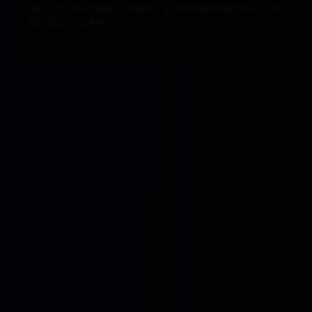
根据人气漫画改编的动画电影，精美的画面和激烈的战斗场
面让观众热血沸腾。
117分钟
2025