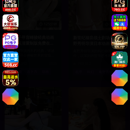
125分钟
87分钟
千与千寻宫崎骏经典动画
新世纪福音战士剧场版庵
电影高清重制版免费在线
野秀明导演日本动画电影
观看吉卜力工作室神作
高清免费观看机甲科幻神
宫崎骏导演的不朽经典，讲述
庵野秀明导演的科幻动画巨
作
少女千寻在神秘世界的冒险故
作，以深刻的哲学思考和精美
事，充满想象力和深刻寓意。
的画面征服全球观众。
789,012
2025
789,012
2025
宫崎骏
吉卜力
动画
机甲
科幻
庵野秀明
9.5
8.9