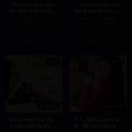
老男孩朴赞郁复仇三部曲
人类简史纪录片高清完整
经典韩国电影高清完整版
版免费在线观看探索人类
免费观看暴力美学艺术片
文明发展历程教育意义深
朴赞郁导演的复仇三部曲经典
基于畅销书改编的历史纪录
刻
之作，以独特的暴力美学风格
片，全面回顾人类文明的发展
展现复仇的残酷与悲壮。
历程，具有重要的教育价值。
678,901
2025
678,901
2025
复仇
暴力美学
朴赞郁
历史
文明
教育
8.9
9.1
132分钟
117分钟
杀人回忆奉俊昊导演韩国
风之谷宫崎骏早期作品日
犯罪电影高清免费观看悬
本动画电影高清修复版免
疑推理经典黑色电影
费观看环保主题经典动画