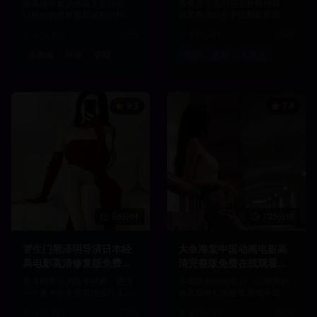
奉俊昊导演的犯罪悬疑经典，
宫崎骏早期的环保主题动画，
以黑色幽默的手法展现韩国社
以独特的世界观和深刻的环保
会的阴暗面。
意识影响了一代人。
678,901
2025
678,901
2025
犯罪
悬疑
奉俊昊
宫崎骏
环保
早期
9.3
7.8
88分钟
105分钟
罗生门黑泽明导演日本经
大鱼海棠中国动画电影高
典电影高清修复版免费观
清完整版免费在线观看奇
看人性探讨哲学思辨
幻爱情唯美画风国产动画
黑泽明导演的哲学经典，通过
中国原创动画电影，以唯美的
一个案件的多重叙述探讨人性
画风和奇幻的故事展现中国传
的复杂和真相的相对性。
统文化的魅力。
678,901
2025
678,901
2025