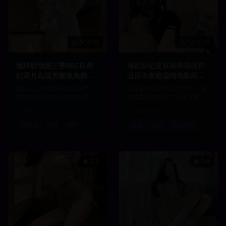
50分钟
127分钟
地球脉动第三季BBC自然
海街日记是枝裕和导演作
纪录片高清完整版免费在
品日本家庭温情电影高清
线观看野生动物震撼画面
免费观看姐妹情深治愈系
BBC出品的顶级自然纪录片，
是枝裕和导演的温情力作，通
佳作
用最先进的摄影技术展现地球
过四姐妹的日常生活展现家庭
上最壮观的自然景象。
的温暖与人性的美好。
890,123
2025
567,890
2025
纪录片
自然
BBC
家庭
温情
是枝裕和
9.3
9.4